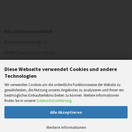
BGL Infoservice GmbH
Breitenbachstraße 1
60487 Frankfurt am Main
Diese Webseite verwendet Cookies und andere
Telefon: (069)
2572048-0
Technologien
Telefax: (069)
Wir verwenden Cookies um die ordentliche Funktionsweise der Website zu
2572048-88
gewährleisten, die Nutzung unseres Angebotes zu analysieren und Ihnen ein
E-Mail:
bgl-infoservice@bgl-ev.de
bestmögliches Einkaufserlebnis bieten zu können. Weitere Informationen
finden Sie in unserer
Datenschutzerklärung
.
Alle Akzeptieren
Vertrag widerrufen
Weitere Informationen