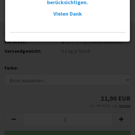
berücksichtigen.
Vielen Dank
Art.Nr.:
LSCB65
Lieferzeit:
ca. 3-4 Tage
(Ausland abweichend)
Versandgewicht:
0.1
kg je Stück
Farbe:
21,90 EUR
inkl. 19% MwSt. zzgl.
Versand