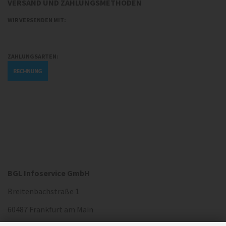
VERSAND UND ZAHLUNGSMETHODEN
WIR VERSENDEN MIT:
ZAHLUNGSARTEN:
BGL Infoservice GmbH
Breitenbachstraße 1
60487 Frankfurt am Main