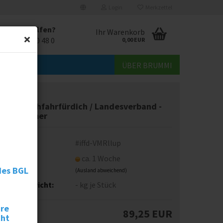
Login
Merkzettel
r Ihnen helfen?
Ihr Warenkorb
49 69 257 20 48 0
0,00 EUR
ÜBER BRUMMI
oll-Up #ichfahrfürdich / Landesverband -
nternehmer
t.Nr.:
#iffd-VMRllup
eferzeit:
ca. 1 Woche
des BGL
(Ausland abweichend)
ersandgewicht:
-
kg je Stück
hre
89,25 EUR
cht