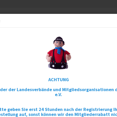
Können wi
Suche...
:
Telefon: +
RFÜRDICH
PUBLIKATIONEN
AUFKLEBER
hmer
R
U
Ar
ACHTUNG
Li
eder der Landesverbände und Mitgliedsorganisationen 
e.V.
V
tte geben Sie erst 24 Stunden nach der Registrierung I
stellung auf, sonst können wir den Mitgliederrabatt ni