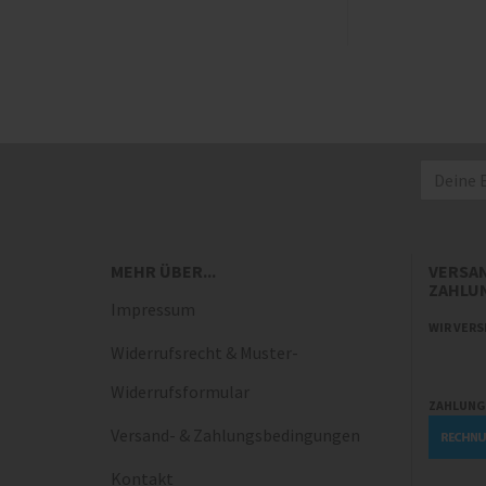
MEHR ÜBER...
VERSA
ZAHLU
Impressum
WIR VERS
Widerrufsrecht & Muster-
Widerrufsformular
ZAHLUNG
Versand- & Zahlungsbedingungen
Kontakt