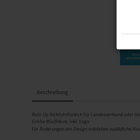
Beschreibung
Roll-Up #ichfahrfürdich für Landesverband oder 
Größe
85x206cm, inkl. Logo
Für Änderungen am Design entstehen zusätzliche Kos