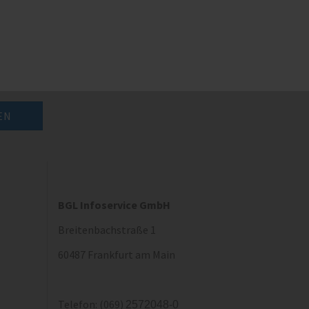
BGL Infoservice GmbH
Breitenbachstraße 1
60487 Frankfurt am Main
Telefon: (069)
2572048-0