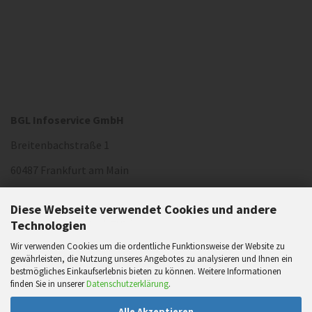
BGL Infoservice GmbH
Breitenbachstraße 1
60487 Frankfurt am Main
Diese Webseite verwendet Cookies und andere
Telefon: (069)
2572048-0
Technologien
Telefax: (069)
Wir verwenden Cookies um die ordentliche Funktionsweise der Website zu
2572048-88
gewährleisten, die Nutzung unseres Angebotes zu analysieren und Ihnen ein
E-Mail:
bgl-infoservice@bgl-ev.de
bestmögliches Einkaufserlebnis bieten zu können. Weitere Informationen
finden Sie in unserer
Datenschutzerklärung
.
Alle Akzeptieren