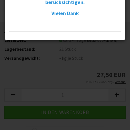
berücksichtigen.
Vielen Dank
Art.Nr.:
#iffd-WC
Lieferzeit:
ca. 3-4 Tage
(Ausland abweichend)
Lagerbestand:
21
Stück
Versandgewicht:
-
kg je Stück
27,50 EUR
inkl. 19% MwSt. zzgl.
Versand