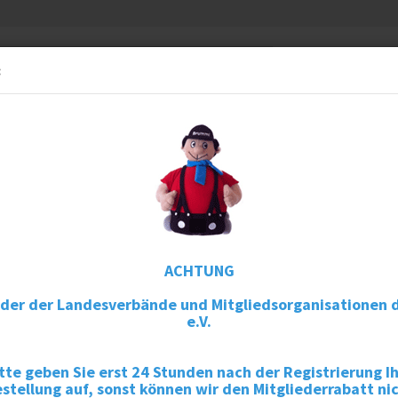
Können wi
Suche...
:
Telefon: +
RFÜRDICH
PUBLIKATIONEN
AUFKLEBER
L
Ar
Li
ACHTUNG
eder der Landesverbände und Mitgliedsorganisationen 
e.V.
tte geben Sie erst 24 Stunden nach der Registrierung I
stellung auf, sonst können wir den Mitgliederrabatt ni