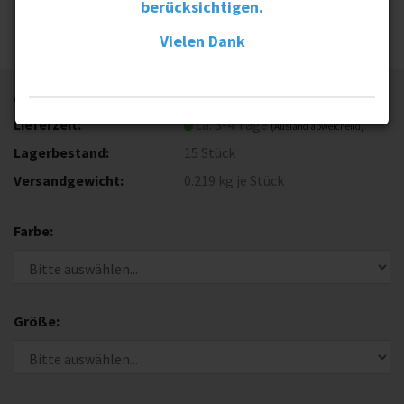
berücksichtigen.
Vielen Dank
Art.Nr.:
TRI-Polo-BRM
Lieferzeit:
ca. 3-4 Tage
(Ausland abweichend)
Lagerbestand:
15
Stück
Versandgewicht:
0.219
kg je Stück
Farbe:
Größe: