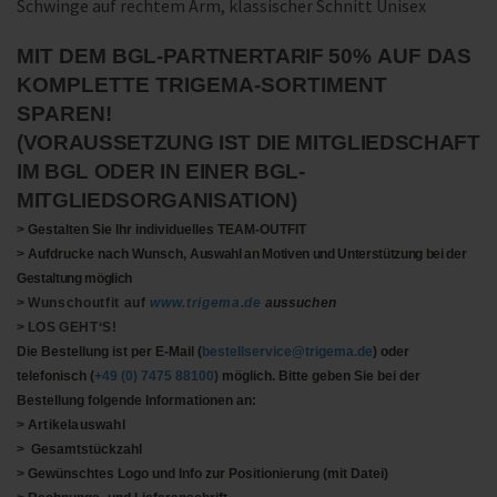
Schwinge auf rechtem Arm, klassischer Schnitt Unisex
MIT DEM
BGL-PARTNERTARIF
50%
AUF
DAS
KOMPLETTE TRIGEMA-SORTIMENT
SPAREN!
(VORAUSSETZUNG IST DIE MITGLIEDSCHAFT
IM BGL ODER IN EINER BGL-
MITGLIEDSORGANISATION)
>
Gestalten Sie Ihr individuelles TEAM-OUTFIT
>
Aufdrucke nach Wunsch,
Auswahl an Motiven und Unterstützung bei der
Gestaltung möglich
>
Wunschoutfit auf
www.trigema.de
a
ussuchen
>
LOS
GEHT‘S!
Die Bestellung ist per E-Mail (
bestellservice@trigema.de
) oder
telefonisch (
+49
(0) 7475 88100
)
möglich. Bitte geben Sie bei der
Bestellung folgende Informationen an:
>
Artikelauswahl
>
Gesamtstückzahl
>
Gewünschtes Logo und Info zur Positionierung (mit Datei)