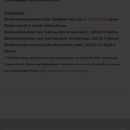
>
Rechnungs- und Lieferanschrift
Konditionen
Bei Bestellung erhalten BGL-Mitglieder bis zum
31. MÄRZ 2024
einen
Rabatt von 50 % auf die Online-Preise.
Mindestbestellwert pro Auftrag
(mit
Veredelung*): 300,00
€
(Netto)
Mindestbestellwert pro Auftrag
(ohne
Veredelung): 200,00
€
(Netto)
Mindermengenzuschlag
(bei Bestellwert unter
200,00 €):
20,00
€
(Netto)
* TRIGEMA bietet verschiedene Veredelungsarten an. Darunter Stick, Siebdruck,
Transferdruck, Flock- und Digitaldruck. Genauere Infos hierzu finden Sie in deren
Geschäftskunden-Shop:
trigema-business.de/veredelungen
.