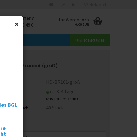
Login
Merkzettel
r Ihnen helfen?
Ihr Warenkorb
49 69 257 20 48 0
0,00 EUR
ÜBER BRUMMI
andtuch Brummi (groß)
t.Nr.:
HD-BR101-groß
eferzeit:
ca. 3-4 Tage
(Ausland abweichend)
des BGL
agerbestand:
40
Stück
arbe:
hre
cht