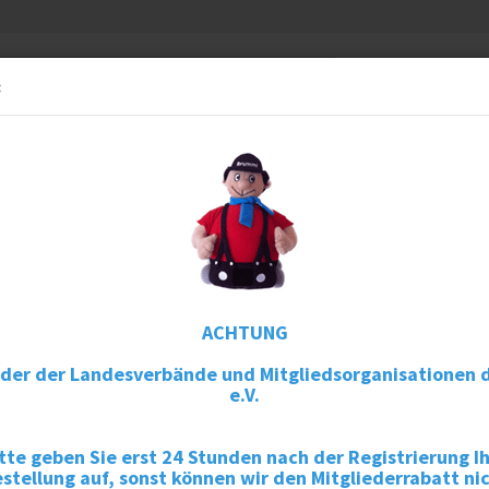
Können wi
Suche...
:
Telefon: +
RFÜRDICH
PUBLIKATIONEN
AUFKLEBER
»
tikel
Handtuch Brummi (groß)
H
Ar
Li
ACHTUNG
eder der Landesverbände und Mitgliedsorganisationen 
L
e.V.
F
tte geben Sie erst 24 Stunden nach der Registrierung I
stellung auf, sonst können wir den Mitgliederrabatt ni