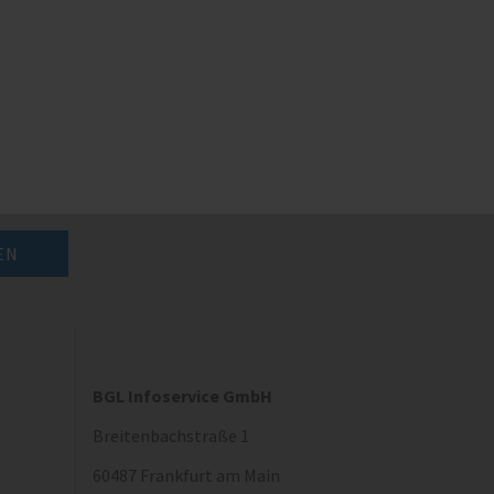
BGL Infoservice GmbH
Breitenbachstraße 1
60487 Frankfurt am Main