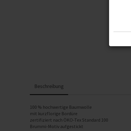
Beschreibung
100 % hochwertige Baumwolle
mit kurzflorige Bordüre
zertifiziert nach ÖKO-Tex Standard 100
Brummi-Motiv aufgestickt