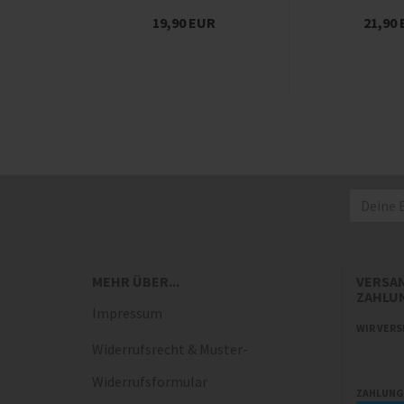
19,90 EUR
21,90
MEHR ÜBER...
VERSA
ZAHLU
Impressum
WIR VERS
Widerrufsrecht & Muster-
Widerrufsformular
ZAHLUNG