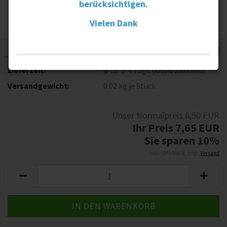
berücksichtigen.
Vielen Dank
TOP
Art.Nr.:
BGL0022
Lieferzeit:
ca. 3-4 Tage
(Ausland abweichend)
Versandgewicht:
0.02
kg je Stück
Unser Normalpreis 8,50 EUR
Ihr Preis 7,65 EUR
Sie sparen 10%
inkl. 19% MwSt. zzgl.
Versand